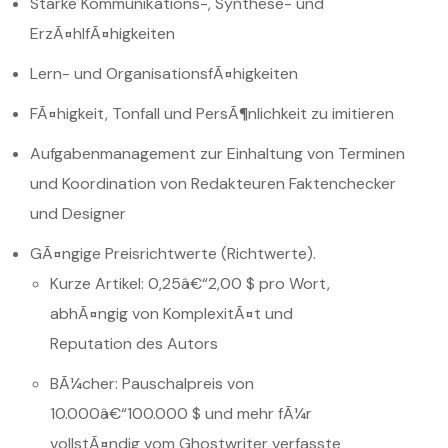
Starke Kommunikations-, Synthese- und
ErzÃ¤hlfÃ¤higkeiten
Lern- und OrganisationsfÃ¤higkeiten
FÃ¤higkeit, Tonfall und PersÃ¶nlichkeit zu imitieren
Aufgabenmanagement zur Einhaltung von Terminen
und Koordination von Redakteuren Faktenchecker
und Designer
GÃ¤ngige Preisrichtwerte (Richtwerte).
Kurze Artikel: 0,25â€“2,00 $ pro Wort,
abhÃ¤ngig von KomplexitÃ¤t und
Reputation des Autors
BÃ¼cher: Pauschalpreis von
10.000â€“100.000 $ und mehr fÃ¼r
vollstÃ¤ndig vom Ghostwriter verfasste