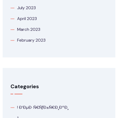
July 2023
April 2023
March 2023
February 2023
Categories
! Ð‘ÐµÐ· Ñ€ÑƒÐ±Ñ€Ð¸ÐºÐ¸