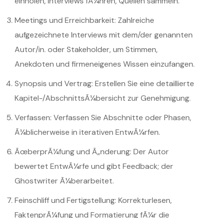
einholen, Interviews fÃ¼hren, Quellen sammeln.
Meetings und Erreichbarkeit: Zahlreiche
aufgezeichnete Interviews mit dem/der genannten
Autor/in. oder Stakeholder, um Stimmen,
Anekdoten und firmeneigenes Wissen einzufangen.
Synopsis und Vertrag: Erstellen Sie eine detaillierte
Kapitel-/AbschnittsÃ¼bersicht zur Genehmigung.
Verfassen: Verfassen Sie Abschnitte oder Phasen,
Ã¼blicherweise in iterativen EntwÃ¼rfen.
ÃœberprÃ¼fung und Ã„nderung: Der Autor
bewertet EntwÃ¼rfe und gibt Feedback; der
Ghostwriter Ã¼berarbeitet.
Feinschliff und Fertigstellung: Korrekturlesen,
FaktenprÃ¼fung und Formatierung fÃ¼r die