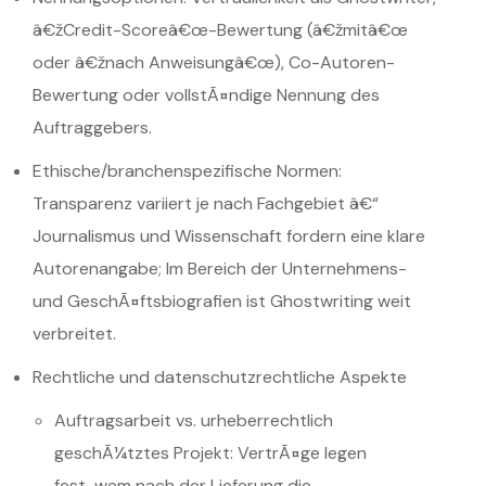
â€žCredit-Scoreâ€œ-Bewertung (â€žmitâ€œ
oder â€žnach Anweisungâ€œ), Co-Autoren-
Bewertung oder vollstÃ¤ndige Nennung des
Auftraggebers.
Ethische/branchenspezifische Normen:
Transparenz variiert je nach Fachgebiet â€“
Journalismus und Wissenschaft fordern eine klare
Autorenangabe; Im Bereich der Unternehmens-
und GeschÃ¤ftsbiografien ist Ghostwriting weit
verbreitet.
Rechtliche und datenschutzrechtliche Aspekte
Auftragsarbeit vs. urheberrechtlich
geschÃ¼tztes Projekt: VertrÃ¤ge legen
fest, wem nach der Lieferung die