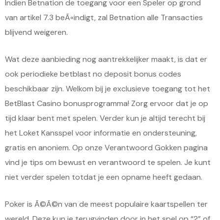
Indien Betnation de toegang voor een Speler op grond
van artikel 7.3 beÃ«indigt, zal Betnation alle Transacties
blijvend weigeren.
Wat deze aanbieding nog aantrekkelijker maakt, is dat er
ook periodieke betblast no deposit bonus codes
beschikbaar zijn. Welkom bij je exclusieve toegang tot het
BetBlast Casino bonusprogramma! Zorg ervoor dat je op
tijd klaar bent met spelen. Verder kun je altijd terecht bij
het Loket Kansspel voor informatie en ondersteuning,
gratis en anoniem. Op onze Verantwoord Gokken pagina
vind je tips om bewust en verantwoord te spelen. Je kunt
niet verder spelen totdat je een opname heeft gedaan.
Poker is Ã©Ã©n van de meest populaire kaartspellen ter
wereld. Deze kun je terugvinden door in het spel op “?” of