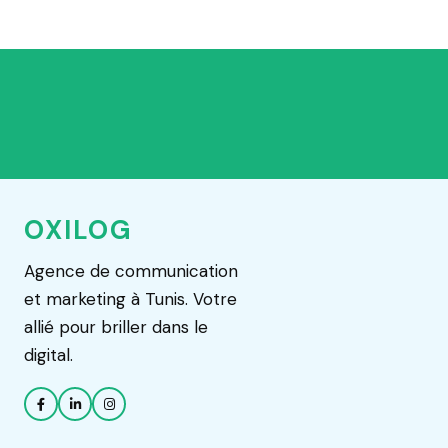
OXILOG
Agence de communication
et marketing à Tunis. Votre
allié pour briller dans le
digital.