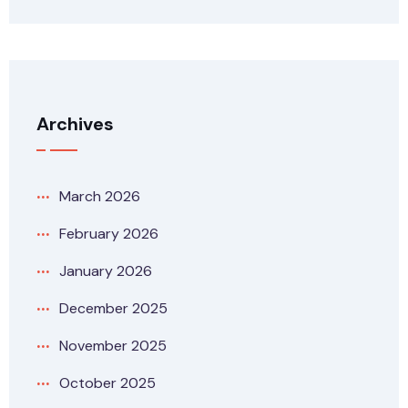
Archives
March 2026
February 2026
January 2026
December 2025
November 2025
October 2025