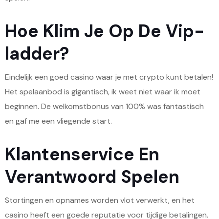
Hoe Klim Je Op De Vip-
ladder?
Eindelijk een goed casino waar je met crypto kunt betalen!
Het spelaanbod is gigantisch, ik weet niet waar ik moet
beginnen. De welkomstbonus van 100% was fantastisch
en gaf me een vliegende start.
Klantenservice En
Verantwoord Spelen
Stortingen en opnames worden vlot verwerkt, en het
casino heeft een goede reputatie voor tijdige betalingen.