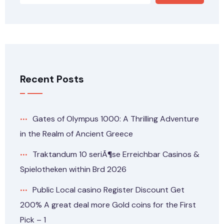
Recent Posts
Gates of Olympus 1000: A Thrilling Adventure
in the Realm of Ancient Greece
Traktandum 10 seriÃ¶se Erreichbar Casinos &
Spielotheken within Brd 2026
Public Local casino Register Discount Get
200% A great deal more Gold coins for the First
Pick – 1