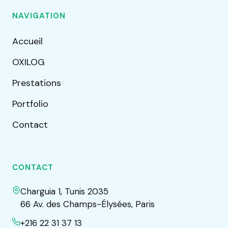
NAVIGATION
Accueil
OXILOG
Prestations
Portfolio
Contact
CONTACT
Charguia 1, Tunis 2035
66 Av. des Champs-Élysées, Paris
+216 22 31 37 13