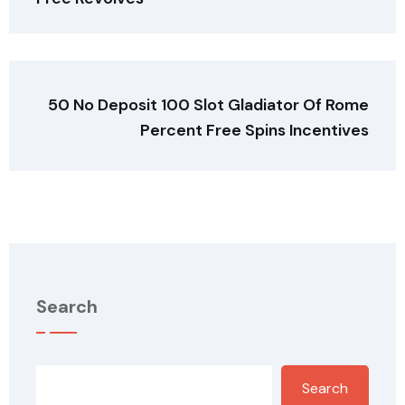
50 No Deposit 100 Slot Gladiator Of Rome
Percent Free Spins Incentives
Search
Search