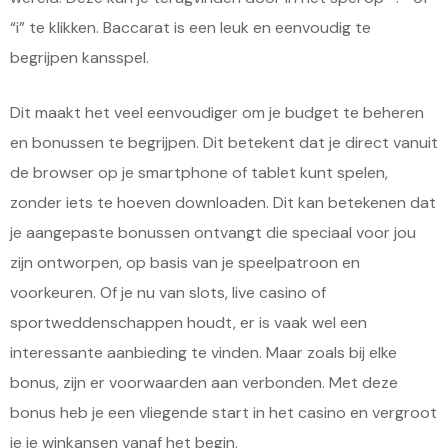
“i” te klikken. Baccarat is een leuk en eenvoudig te
begrijpen kansspel.
Dit maakt het veel eenvoudiger om je budget te beheren
en bonussen te begrijpen. Dit betekent dat je direct vanuit
de browser op je smartphone of tablet kunt spelen,
zonder iets te hoeven downloaden. Dit kan betekenen dat
je aangepaste bonussen ontvangt die speciaal voor jou
zijn ontworpen, op basis van je speelpatroon en
voorkeuren. Of je nu van slots, live casino of
sportweddenschappen houdt, er is vaak wel een
interessante aanbieding te vinden. Maar zoals bij elke
bonus, zijn er voorwaarden aan verbonden. Met deze
bonus heb je een vliegende start in het casino en vergroot
je je winkansen vanaf het begin.