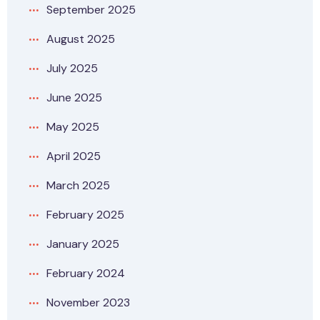
September 2025
August 2025
July 2025
June 2025
May 2025
April 2025
March 2025
February 2025
January 2025
February 2024
November 2023