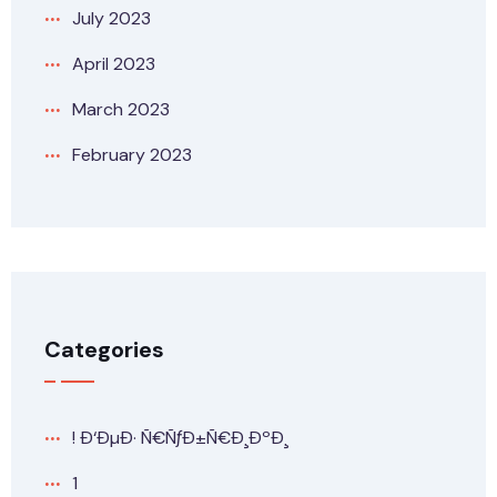
July 2023
April 2023
March 2023
February 2023
Categories
! Ð‘ÐµÐ· Ñ€ÑƒÐ±Ñ€Ð¸ÐºÐ¸
1