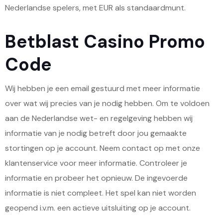
Nederlandse spelers, met EUR als standaardmunt.
Betblast Casino Promo
Code
Wij hebben je een email gestuurd met meer informatie
over wat wij precies van je nodig hebben. Om te voldoen
aan de Nederlandse wet- en regelgeving hebben wij
informatie van je nodig betreft door jou gemaakte
stortingen op je account. Neem contact op met onze
klantenservice voor meer informatie. Controleer je
informatie en probeer het opnieuw. De ingevoerde
informatie is niet compleet. Het spel kan niet worden
geopend i.v.m. een actieve uitsluiting op je account.