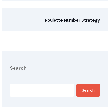
Roulette Number Strategy
Search
Search