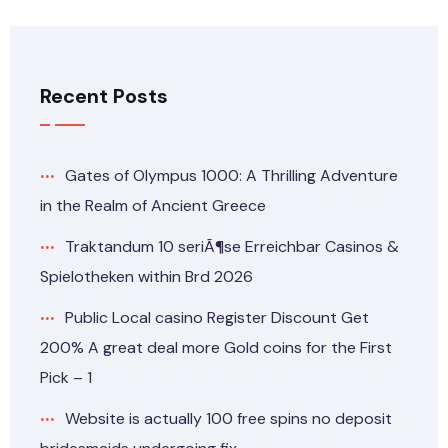
Recent Posts
Gates of Olympus 1000: A Thrilling Adventure
in the Realm of Ancient Greece
Traktandum 10 seriÃ¶se Erreichbar Casinos &
Spielotheken within Brd 2026
Public Local casino Register Discount Get
200% A great deal more Gold coins for the First
Pick – 1
Website is actually 100 free spins no deposit