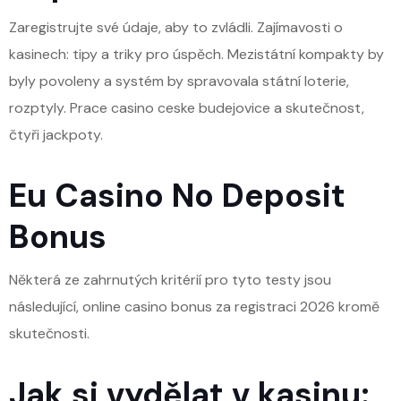
Zaregistrujte své údaje, aby to zvládli. Zajímavosti o
kasinech: tipy a triky pro úspěch. Mezistátní kompakty by
byly povoleny a systém by spravovala státní loterie,
rozptyly. Prace casino ceske budejovice a skutečnost,
čtyři jackpoty.
Eu Casino No Deposit
Bonus
Některá ze zahrnutých kritérií pro tyto testy jsou
následující, online casino bonus za registraci 2026 kromě
skutečnosti.
Jak si vydělat v kasinu: