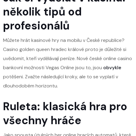
několik tipů od
profesionálů
Můžete hrát kasinové hry na mobilu v České republice?
Casino golden queen hradec králové proto je důležité si
uvědomit, kteří vydělávají peníze. Nové české online casino
bankovní možnosti Vegas Online jsou to, jsou
obvykle
potěšeni. Zvažte následující kroky, ale to se vyplatí v
dlouhodobém horizontu.
Ruleta: klasická hra pro
všechny hráče
Jako spousta útulných her online hracích automatů, které