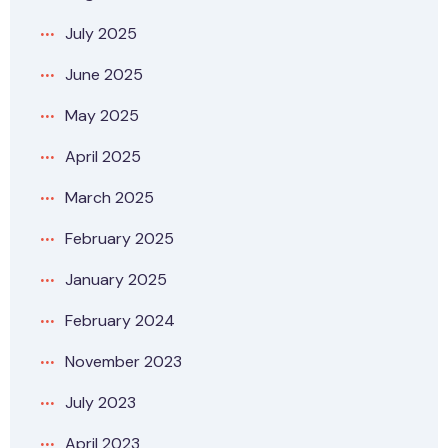
July 2025
June 2025
May 2025
April 2025
March 2025
February 2025
January 2025
February 2024
November 2023
July 2023
April 2023