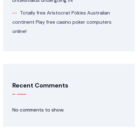
bridesmaids undergoing fix
Totally free Aristocrat Pokies Australian
continent Play free casino poker computers
online!
Recent Comments
No comments to show.