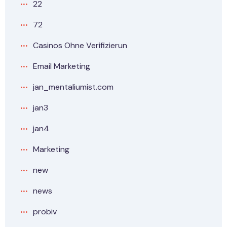
22
72
Casinos Ohne Verifizierun
Email Marketing
jan_mentaliumist.com
jan3
jan4
Marketing
new
news
probiv