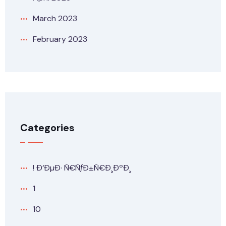
March 2023
February 2023
Categories
! Ð‘ÐµÐ· Ñ€ÑƒÐ±Ñ€Ð¸ÐºÐ¸
1
10