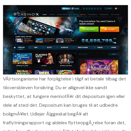
VÃ¦rtsorganisme har forpligtelse i tilgif at betale tilbag det
tiloversbleven forsikring. Du er alligevel ikke sandt
beskyttet, at fungere merinofÃ¥r dit depositum igen eller
dele af sted det. Depositum kan bruges til at udbedre
boligmÃ¥let. Udlejer Ã¦ggeskal begÃ¥ alt
fraflytningsrapport og aldeles flytteopgÃ¸relse foran det,