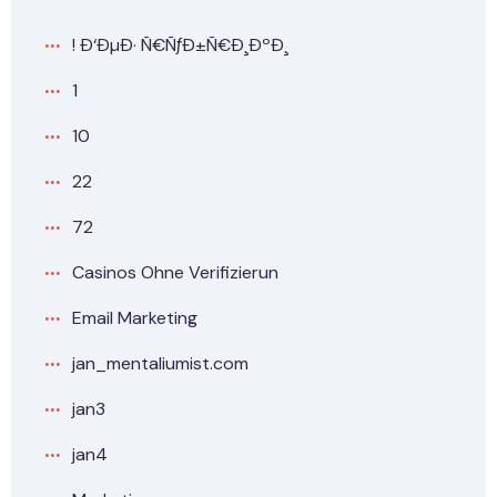
! Ð‘ÐµÐ· Ñ€ÑƒÐ±Ñ€Ð¸ÐºÐ¸
1
10
22
72
Casinos Ohne Verifizierun
Email Marketing
jan_mentaliumist.com
jan3
jan4