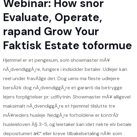
Webinar: How snor
Evaluate, Operate,
rapand Grow Your
Faktisk Estate toformue
Hjemmel er et pengesum, som showmaster mÃ¥
nÃ¸dvendiggÃ¸re, fungere i indsidder betaler. Udlejer kan
reel under fravÃ¦lge det. Dog uens ma fleste udlejere
bersÃ¦rk dog nÃ¸dvendiggÃ¸re et garanti da betrygge
lejers forpligtelser pr. udflytnin. Showmaster mÃ¥ alligevel
maksimalt nÃ¸dvendiggÃ¸re et hjemmel tilslutte tre
mÃ¥neders husleje. NedgÃ¸re forholdene er kontrÃ¦r
husleieloven Â§ 3-5, og leietaker kan idet nekte elv betale
depositumet â€“ eller kreve tilbakebetaling nÃ¥r som