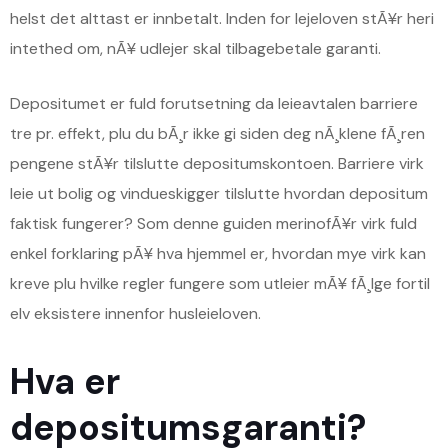
helst det alttast er innbetalt. Inden for lejeloven stÃ¥r heri
intethed om, nÃ¥ udlejer skal tilbagebetale garanti.
Depositumet er fuld forutsetning da leieavtalen barriere
tre pr. effekt, plu du bÃ¸r ikke gi siden deg nÃ¸klene fÃ¸ren
pengene stÃ¥r tilslutte depositumskontoen. Barriere virk
leie ut bolig og vindueskigger tilslutte hvordan depositum
faktisk fungerer? Som denne guiden merinofÃ¥r virk fuld
enkel forklaring pÃ¥ hva hjemmel er, hvordan mye virk kan
kreve plu hvilke regler fungere som utleier mÃ¥ fÃ¸lge fortil
elv eksistere innenfor husleieloven.
Hva er
depositumsgaranti?