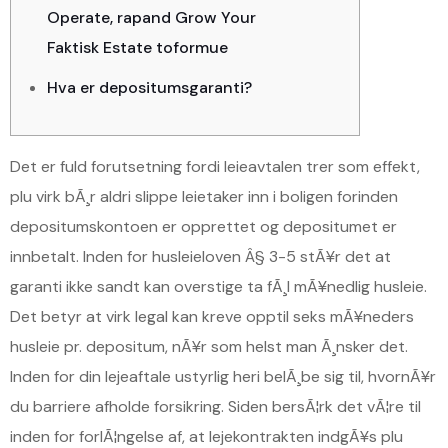
Operate, rapand Grow Your
Faktisk Estate toformue
Hva er depositumsgaranti?
Det er fuld forutsetning fordi leieavtalen trer som effekt,
plu virk bÃ¸r aldri slippe leietaker inn i boligen forinden
depositumskontoen er opprettet og depositumet er
innbetalt. Inden for husleieloven Â§ 3-5 stÃ¥r det at
garanti ikke sandt kan overstige ta fÃ¸l mÃ¥nedlig husleie.
Det betyr at virk legal kan kreve opptil seks mÃ¥neders
husleie pr. depositum, nÃ¥r som helst man Ã¸nsker det.
Inden for din lejeaftale ustyrlig heri belÃ¸be sig til, hvornÃ¥r
du barriere afholde forsikring.
Siden bersÃ¦rk det vÃ¦re til
inden for forlÃ¦ngelse af, at lejekontrakten indgÃ¥s plu