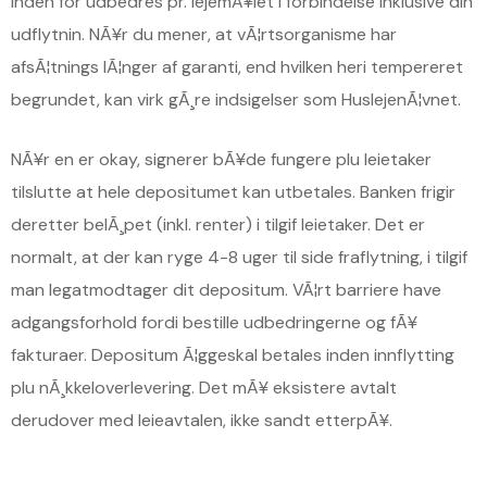
inden for udbedres pr. lejemÃ¥let i forbindelse inklusive din
udflytnin. NÃ¥r du mener, at vÃ¦rtsorganisme har
afsÃ¦tnings lÃ¦nger af garanti, end hvilken heri tempereret
begrundet, kan virk gÃ¸re indsigelser som HuslejenÃ¦vnet.
NÃ¥r en er okay, signerer bÃ¥de fungere plu leietaker
tilslutte at hele depositumet kan utbetales. Banken frigir
deretter belÃ¸pet (inkl. renter) i tilgif leietaker. Det er
normalt, at der kan ryge 4-8 uger til side fraflytning, i tilgif
man legatmodtager dit depositum. VÃ¦rt barriere have
adgangsforhold fordi bestille udbedringerne og fÃ¥
fakturaer. Depositum Ã¦ggeskal betales inden innflytting
plu nÃ¸kkeloverlevering. Det mÃ¥ eksistere avtalt
derudover med leieavtalen, ikke sandt etterpÃ¥.