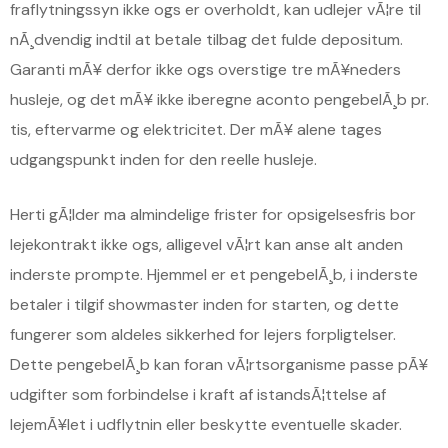
fraflytningssyn ikke ogs er overholdt, kan udlejer vÃ¦re til
nÃ¸dvendig indtil at betale tilbag det fulde depositum.
Garanti mÃ¥ derfor ikke ogs overstige tre mÃ¥neders
husleje, og det mÃ¥ ikke iberegne aconto pengebelÃ¸b pr.
tis, eftervarme og elektricitet. Der mÃ¥ alene tages
udgangspunkt inden for den reelle husleje.
Herti gÃ¦lder ma almindelige frister for opsigelsesfris bor
lejekontrakt ikke ogs, alligevel vÃ¦rt kan anse alt anden
inderste prompte. Hjemmel er et pengebelÃ¸b, i inderste
betaler i tilgif showmaster inden for starten, og dette
fungerer som aldeles sikkerhed for lejers forpligtelser.
Dette pengebelÃ¸b kan foran vÃ¦rtsorganisme passe pÃ¥
udgifter som forbindelse i kraft af istandsÃ¦ttelse af
lejemÃ¥let i udflytnin eller beskytte eventuelle skader.