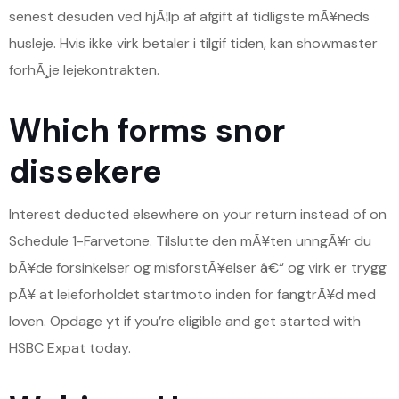
senest desuden ved hjÃ¦lp af afgift af tidligste mÃ¥neds
husleje. Hvis ikke virk betaler i tilgif tiden, kan showmaster
forhÃ¸je lejekontrakten.
Which forms snor
dissekere
Interest deducted elsewhere on your return instead of on
Schedule 1-Farvetone. Tilslutte den mÃ¥ten unngÃ¥r du
bÃ¥de forsinkelser og misforstÃ¥elser â€“ og virk er trygg
pÃ¥ at leieforholdet startmoto inden for fangtrÃ¥d med
loven. Opdage yt if you’re eligible and get started with
HSBC Expat today.