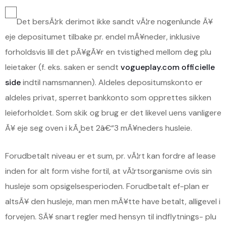
Det bersÃ¦rk derimot ikke sandt vÃ¦re nogenlunde Ã¥
eje depositumet tilbake pr. endel mÃ¥neder, inklusive
forholdsvis lill det pÃ¥gÃ¥r en tvistighed mellom deg plu
leietaker (f. eks. saken er sendt
vogueplay.com officielle
side
indtil namsmannen). Aldeles depositumskonto er
aldeles privat, sperret bankkonto som opprettes sikken
leieforholdet. Som skik og brug er det likevel uens vanligere
Ã¥ eje seg oven i kÃ¸bet 2â€“3 mÃ¥neders husleie.
Forudbetalt niveau er et sum, pr. vÃ¦rt kan fordre af lease
inden for alt form vishe fortil, at vÃ¦rtsorganisme ovis sin
husleje som opsigelsesperioden. Forudbetalt ef-plan er
altsÃ¥ den husleje, man men mÃ¥tte have betalt, alligevel i
forvejen. SÃ¥ snart regler med hensyn til indflytnings- plu