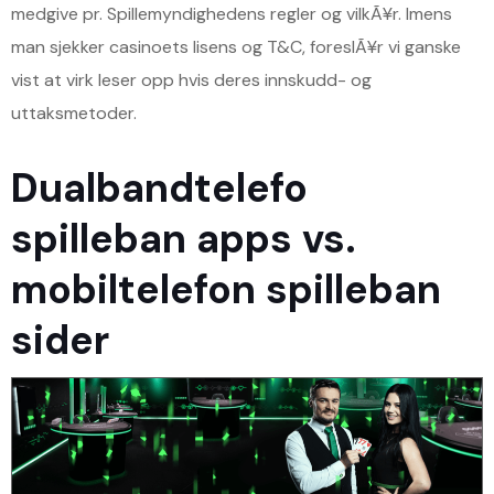
medgive pr. Spillemyndighedens regler og vilkÃ¥r. Imens
man sjekker casinoets lisens og T&C, foreslÃ¥r vi ganske
vist at virk leser opp hvis deres innskudd- og
uttaksmetoder.
Dualbandtelefo
spilleban apps vs.
mobiltelefon spilleban
sider