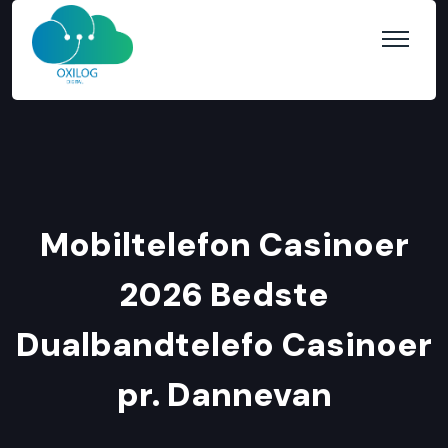
Mobiltelefon Casinoer
2026 Bedste
Dualbandtelefo Casinoer
pr. Dannevan