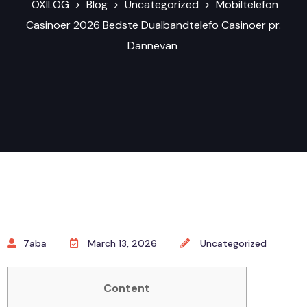
OXILOG
>
Blog
>
Uncategorized
>
Mobiltelefon
Casinoer 2026 Bedste Dualbandtelefo Casinoer pr.
Dannevan
7aba
March 13, 2026
Uncategorized
Content