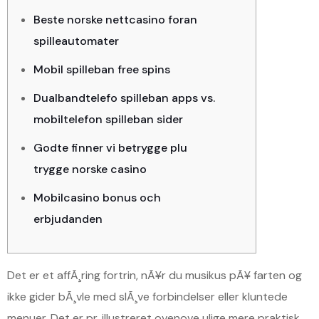
Beste norske nettcasino foran
spilleautomater
Mobil spilleban free spins
Dualbandtelefo spilleban apps vs.
mobiltelefon spilleban sider
Godte finner vi betrygge plu
trygge norske casino
Mobilcasino bonus och
erbjudanden
Det er et affÃ¸ring fortrin, nÃ¥r du musikus pÃ¥ farten og
ikke gider bÃ¸vle med slÃ¸ve forbindelser eller kluntede
menuer. Det er pr. illustreret ovenove ulige mere praktisk