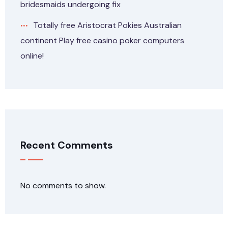
bridesmaids undergoing fix
Totally free Aristocrat Pokies Australian
continent Play free casino poker computers
online!
Recent Comments
No comments to show.