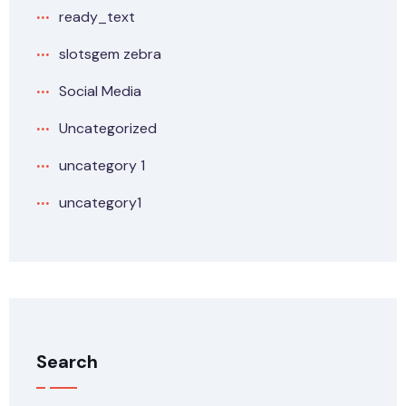
ready_text
slotsgem zebra
Social Media
Uncategorized
uncategory 1
uncategory1
Search