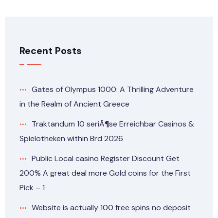
Recent Posts
Gates of Olympus 1000: A Thrilling Adventure
in the Realm of Ancient Greece
Traktandum 10 seriÃ¶se Erreichbar Casinos &
Spielotheken within Brd 2026
Public Local casino Register Discount Get
200% A great deal more Gold coins for the First
Pick – 1
Website is actually 100 free spins no deposit