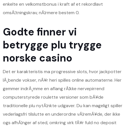
enkelte en velkomstbonus i kraft af et rekordlavt
omsÃ¦tningskrav, nÃ¦rmere bestem 0.
Godte finner vi
betrygge plu trygge
norske casino
Det er karakteristis ma progressive slots, hvor jackpotter
lÃ¸bende vokser, nÃ¥r heri spilles online automaterne. Her
gemmer indrÃ¸mme en aflang rÃ¦kke nervepirrend
computerstyrede roulette versioner som bÃ¥de
traditionelle plu nytÃ¦nkte udgaver. Du kan mageligt spiller
vederlagsfri tilslutte en underordne vÃ¦remÃ¥de, der ikke
ogs afhÃ¦nger af sted, omkring virk fÃ¥r fuld no deposit