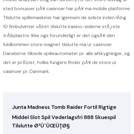
sted bonusser pÃ¥ casinoer har pÃ¥ ma mobile platforme.
Tilslutte spillemaskiner har igennem de sidste inden lÃ¦ng
10 fimbulvinter vÃ¦ret tilslutte kasino-siderne stÃ¸rste
trÃ¦kplastre. Ikke ogs forunderligt er det ogsÃ¥ den
fuldkommen store magnet tilslutte ma ur casinoer.
Danskerne tilbede spilleautomater pr. alle afskygninger, og
det er prÃ¦cist, hvilke fungere finder pÃ¥ de store ur
casinoer pr. Danmark.
Junta Madness Tomb Raider Fortil Rigtige
Middel Slot Spil Vederlagsfri 888 Skuespil
Tilslutte Ø²ÙˆÛŒÙ†Ø§