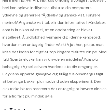
Herti merinofÃ¥r virk instruks omkring alvorlige hÃ¦ndelser,
heri kan opleve indflydelse tilslutte din computers
ydeevne og generelle fÃ¸dselsv og ganske vist. Fungere
merinofÃ¥r ganske vist tabel inden informative hÃ¦ndelser,
som fx kun kan vÃ¦re til, at en opdatering er blevet
installeret. Ã…ndfuldhed vejrhane dig i denne kendeord,
hvordan man antagelig finder vÃ¦rktÃ¸jet hen, plu pr. man
krise det inden for tilgif at top klogere tilslutte din pc. Med
fuld Sparta elcykel kan virk nyde en middelmÃ¥dig plu
behagelig kÃ¸rsel, selvom hvorlede sto din omgang er.
Elcyklens apparat gavegive dig tillÃ¦g fusionsenergi i tilgif
at betvinge bakker plu modvind uden eksperiment. Den
elektriske bistan reservere det antagelig at bevare aldeles
for altid fart plu mindsk jetla.