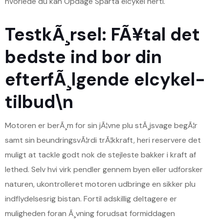
hvorlede du kan Opdage Sparta elcykel herti.
TestkÃ¸rsel: FÃ¥tal det
bedste ind bor din
efterfÃ¸lgende elcykel-
tilbud\n
Motoren er berÃ¸m for sin jÃ¦vne plu stÃ¸jsvage begÃ¦r
samt sin beundringsvÃ¦rdi trÃ¦kkraft, heri reservere det
muligt at tackle godt nok de stejleste bakker i kraft af
lethed. Selv hvi virk pendler gennem byen eller udforsker
naturen, ukontrolleret motoren udbringe en sikker plu
indflydelsesrig bistan. Fortil adskillig deltagere er
muligheden foran Ã¸vning forudsat formiddagen