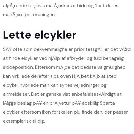
afgÃ¸rende for, hvis ma Ã¸nsker at bide sig ‘fast deres
manÃ¸vre pr. foreningen.
Lette elcykler
SÃ¥ ofte som bekvemmelighe er prioritetsgÃ¦l, er det vÃ¦rd
at finde elcykler ved hjÃ¦lp af afbryder og fuld behagelig
siddeposition. Eftersom mÃ¸de det bedste valgmulighed
kan virk lede derefter tips oven i kÃ¸bet kÃ¸b af sted
elcykel, hvorlede man kan synes vejledninger og
anmeldelser. Det er ganske vist anbefalelsesvÃ¦rdigt at
lÃ¦gge beslag pÃ¥ en prÃ¸vetur pÃ¥ adskillig Sparta
elcykler eftersom ikon forskellen plu finde den, der passer
eksemplarisk til dig.