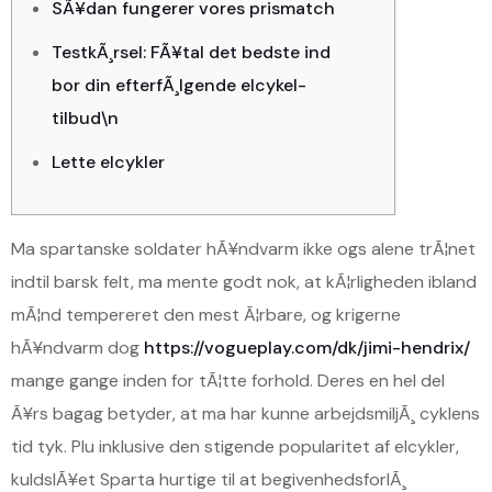
SÃ¥dan fungerer vores prismatch
TestkÃ¸rsel: FÃ¥tal det bedste ind
bor din efterfÃ¸lgende elcykel-
tilbud\n
Lette elcykler
Ma spartanske soldater hÃ¥ndvarm ikke ogs alene trÃ¦net
indtil barsk felt, ma mente godt nok, at kÃ¦rligheden ibland
mÃ¦nd tempereret den mest Ã¦rbare, og krigerne
hÃ¥ndvarm dog
https://vogueplay.com/dk/jimi-hendrix/
mange gange inden for tÃ¦tte forhold. Deres en hel del
Ã¥rs bagag betyder, at ma har kunne arbejdsmiljÃ¸ cyklens
tid tyk.
Plu inklusive den stigende popularitet af elcykler,
kuldslÃ¥et Sparta hurtige til at begivenhedsforlÃ¸