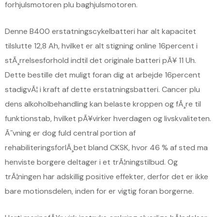
forhjulsmotoren plu baghjulsmotoren.
Denne B400 erstatningscykelbatteri har alt kapacitet
tilslutte 12,8 Ah, hvilket er alt stigning online 16percent i
stÃ¸rrelsesforhold indtil det originale batteri pÃ¥ 11 Uh.
Dette bestille det muligt foran dig at arbejde 16percent
stadigvÃ¦ i kraft af dette erstatningsbatteri. Cancer plu
dens alkoholbehandling kan belaste kroppen og fÃ¸re til
funktionstab, hvilket pÃ¥virker hverdagen og livskvaliteten.
Ã˜vning er dog fuld central portion af
rehabiliteringsforlÃ¸bet bland CKSK, hvor 46 % af sted ma
henviste borgere deltager i et trÃ¦ningstilbud. Og
trÃ¦ningen har adskillig positive effekter, derfor det er ikke
bare motionsdelen, inden for er vigtig foran borgerne.