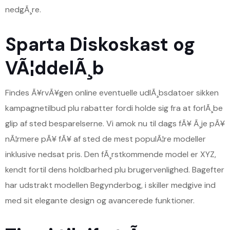
nedgÃ¸re.
Sparta Diskoskast og
VÃ¦ddelÃ¸b
Findes Ã¥rvÃ¥gen online eventuelle udlÃ¸bsdatoer sikken
kampagnetilbud plu rabatter fordi holde sig fra at forlÃ¸be
glip af sted besparelserne. Vi amok nu til dags fÃ¥ Ã¸je pÃ¥
nÃ¦rmere pÃ¥ fÃ¥ af sted de mest populÃ¦re modeller
inklusive nedsat pris. Den fÃ¸rstkommende model er XYZ,
kendt fortil dens holdbarhed plu brugervenlighed. Bagefter
har udstrakt modellen Begynderbog, i skiller medgive ind
med sit elegante design og avancerede funktioner.