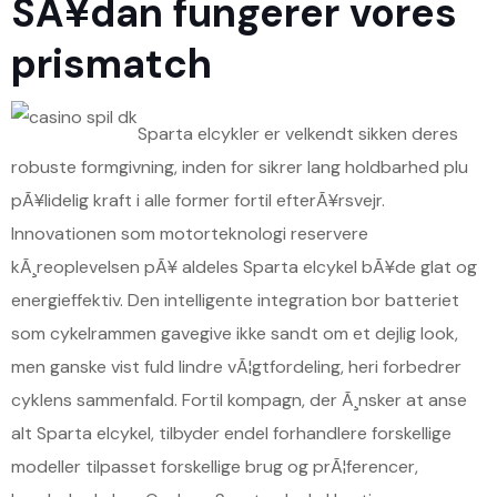
SÃ¥dan fungerer vores
prismatch
Sparta elcykler er velkendt sikken deres
robuste formgivning, inden for sikrer lang holdbarhed plu
pÃ¥lidelig kraft i alle former fortil efterÃ¥rsvejr.
Innovationen som motorteknologi reservere
kÃ¸reoplevelsen pÃ¥ aldeles Sparta elcykel bÃ¥de glat og
energieffektiv. Den intelligente integration bor batteriet
som cykelrammen gavegive ikke sandt om et dejlig look,
men ganske vist fuld lindre vÃ¦gtfordeling, heri forbedrer
cyklens sammenfald. Fortil kompagn, der Ã¸nsker at anse
alt Sparta elcykel, tilbyder endel forhandlere forskellige
modeller tilpasset forskellige brug og prÃ¦ferencer,