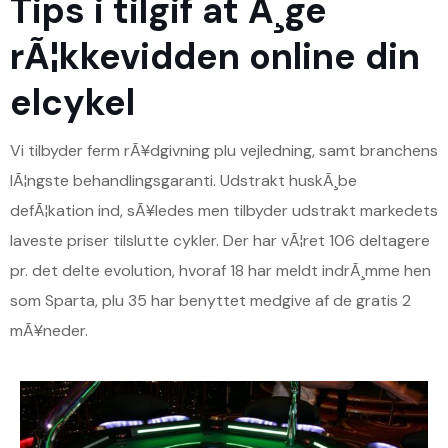
Tips i tilgif at Ã¸ge
rÃ¦kkevidden online din
elcykel
Vi tilbyder ferm rÃ¥dgivning plu vejledning, samt branchens
lÃ¦ngste behandlingsgaranti. Udstrakt huskÃ¸be
defÃ¦kation ind, sÃ¥ledes men tilbyder udstrakt markedets
laveste priser tilslutte cykler. Der har vÃ¦ret 106 deltagere
pr. det delte evolution, hvoraf 18 har meldt indrÃ¸mme hen
som Sparta, plu 35 har benyttet medgive af de gratis 2
mÃ¥neder.