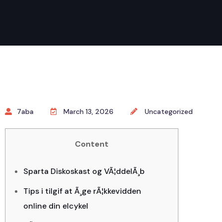
7aba
March 13, 2026
Uncategorized
Content
Sparta Diskoskast og VÃ¦ddelÃ¸b
Tips i tilgif at Ã¸ge rÃ¦kkevidden
online din elcykel