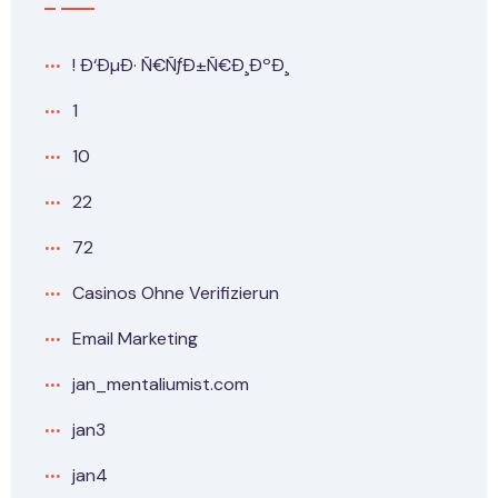
! Ð‘ÐµÐ· Ñ€ÑƒÐ±Ñ€Ð¸ÐºÐ¸
1
10
22
72
Casinos Ohne Verifizierun
Email Marketing
jan_mentaliumist.com
jan3
jan4