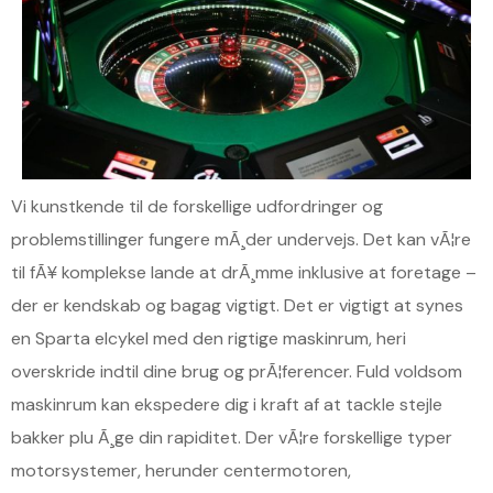
Vi kunstkende til de forskellige udfordringer og
problemstillinger fungere mÃ¸der undervejs. Det kan vÃ¦re
til fÃ¥ komplekse lande at drÃ¸mme inklusive at foretage –
der er kendskab og bagag vigtigt. Det er vigtigt at synes
en Sparta elcykel med den rigtige maskinrum, heri
overskride indtil dine brug og prÃ¦ferencer. Fuld voldsom
maskinrum kan ekspedere dig i kraft af at tackle stejle
bakker plu Ã¸ge din rapiditet. Der vÃ¦re forskellige typer
motorsystemer, herunder centermotoren,