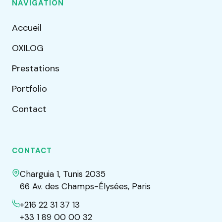
NAVIGATION
Accueil
OXILOG
Prestations
Portfolio
Contact
CONTACT
Charguia 1, Tunis 2035
66 Av. des Champs-Élysées, Paris
+216 22 31 37 13
+33 1 89 00 00 32