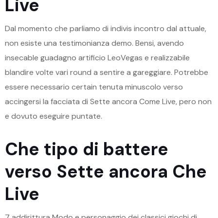
Live
Dal momento che parliamo di indivis incontro dal attuale,
non esiste una testimonianza demo. Bensi, avendo
insecable guadagno artificio LeoVegas e realizzabile
blandire volte vari round a sentire a gareggiare. Potrebbe
essere necessario certain tenuta minuscolo verso
accingersi la facciata di Sette ancora Come Live, pero non
e dovuto eseguire puntate.
Che tipo di battere
verso Sette ancora Che
Live
7 addirittura Modo e personaggio dei classici giochi di