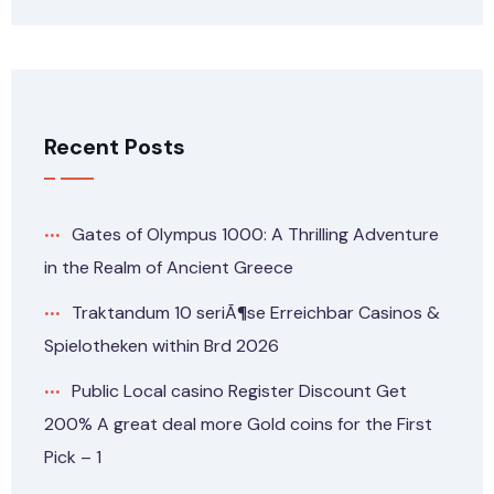
Recent Posts
Gates of Olympus 1000: A Thrilling Adventure
in the Realm of Ancient Greece
Traktandum 10 seriÃ¶se Erreichbar Casinos &
Spielotheken within Brd 2026
Public Local casino Register Discount Get
200% A great deal more Gold coins for the First
Pick – 1