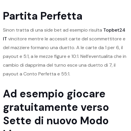
Partita Perfetta
Sinon tratta di una side bet ad esempio risulta
Topbet24
IT
vincitore mentre le accessit carte del scommettitore e
del mazziere formano una duetto. A le carte da 1 per 6, il
payout e 5:1, a le mezze figure e 10:1. Nell’eventualita che in
cambio di dapprima del turno esce una duetto di 7, il
payout a Conto Perfetta e 55:1.
Ad esempio giocare
gratuitamente verso
Sette di nuovo Modo