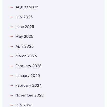
August 2025
July 2025
June 2025
May 2025
April 2025
March 2025
February 2025
January 2025
February 2024
November 2023
July 2023