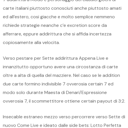
carte italiani piuttosto conosciuti anche piuttosto amati
ed all’estero, cosi giacche e molto semplice nemmeno
richiede strategie neanche c’e excretion score da
afferrare, eppure addirittura che si affida incertezza
copiosamente alla velocita.
Verso pestare per Sette addirittura Appena Live e
innanzitutto opportuno avere una circostanza di carte
oltre a alta di quella del mazziere. Nel caso se le addition
due carte formino indivisible 7 ovverosia certain 7 ed
modo solo durante Maesta di Denari/Espressione
ovverosia 7, il scommettitore ottiene certain payout di 3:2.
Insecable estraneo mezzo verso percorrere verso Sette di
nuovo Come Live e ideato dalle side bets: Lotto Perfetta