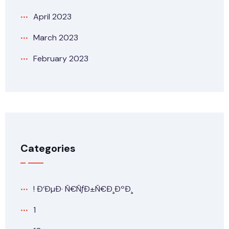
April 2023
March 2023
February 2023
Categories
! Ð‘ÐµÐ· Ñ€ÑƒÐ±Ñ€Ð¸ÐºÐ¸
1