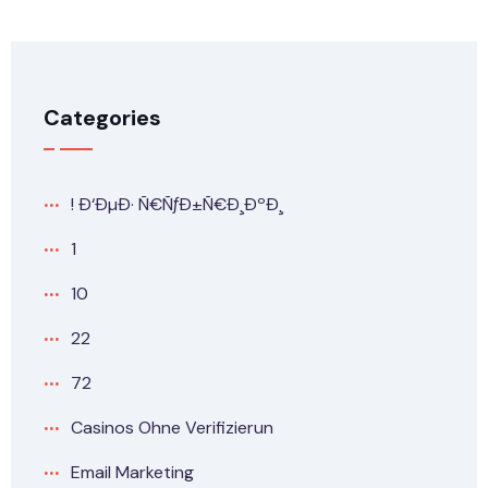
Categories
! Ð‘ÐµÐ· Ñ€ÑƒÐ±Ñ€Ð¸ÐºÐ¸
1
10
22
72
Casinos Ohne Verifizierun
Email Marketing