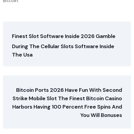
Bitcoin.
Finest Slot Software Inside 2026 Gamble
During The Cellular Slots Software Inside
The Usa
Bitcoin Ports 2026 Have Fun With Second
Strike Mobile Slot The Finest Bitcoin Casino
Harbors Having 100 Percent Free Spins And
You Will Bonuses