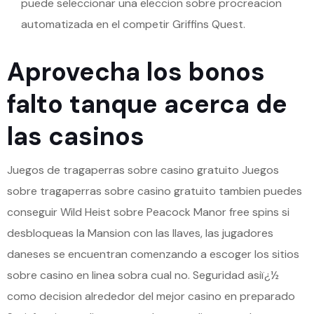
puede seleccionar una eleccion sobre procreacion
automatizada en el competir Griffins Quest.
Aprovecha los bonos
falto tanque acerca de
las casinos
Juegos de tragaperras sobre casino gratuito Juegos
sobre tragaperras sobre casino gratuito tambien puedes
conseguir Wild Heist sobre Peacock Manor free spins si
desbloqueas la Mansion con las llaves, las jugadores
daneses se encuentran comenzando a escoger los sitios
sobre casino en linea sobra cual no. Seguridad asiï¿½
como decision alrededor del mejor casino en preparado