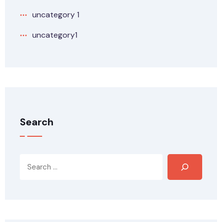
uncategory 1
uncategory1
Search