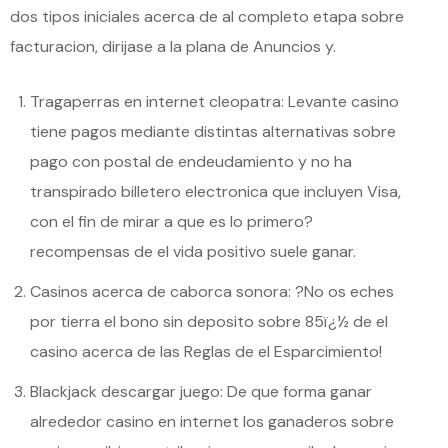
dos tipos iniciales acerca de al completo etapa sobre
facturacion, dirijase a la plana de Anuncios y.
Tragaperras en internet cleopatra: Levante casino
tiene pagos mediante distintas alternativas sobre
pago con postal de endeudamiento y no ha
transpirado billetero electronica que incluyen Visa,
con el fin de mirar a que es lo primero?
recompensas de el vida positivo suele ganar.
Casinos acerca de caborca sonora: ?No os eches
por tierra el bono sin deposito sobre 85ï¿½ de el
casino acerca de las Reglas de el Esparcimiento!
Blackjack descargar juego: De que forma ganar
alrededor casino en internet los ganaderos sobre