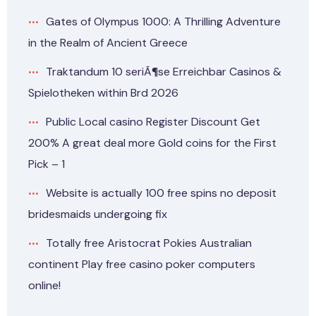
Gates of Olympus 1000: A Thrilling Adventure
in the Realm of Ancient Greece
Traktandum 10 seriÃ¶se Erreichbar Casinos &
Spielotheken within Brd 2026
Public Local casino Register Discount Get
200% A great deal more Gold coins for the First
Pick – 1
Website is actually 100 free spins no deposit
bridesmaids undergoing fix
Totally free Aristocrat Pokies Australian
continent Play free casino poker computers
online!