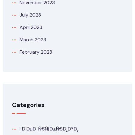
November 2023
July 2023
April 2023
March 2023
February 2023
Categories
! Ð‘ÐµÐ· Ñ€ÑƒÐ±Ñ€Ð¸ÐºÐ¸