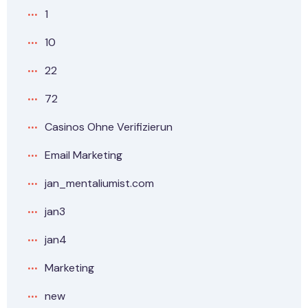
1
10
22
72
Casinos Ohne Verifizierun
Email Marketing
jan_mentaliumist.com
jan3
jan4
Marketing
new