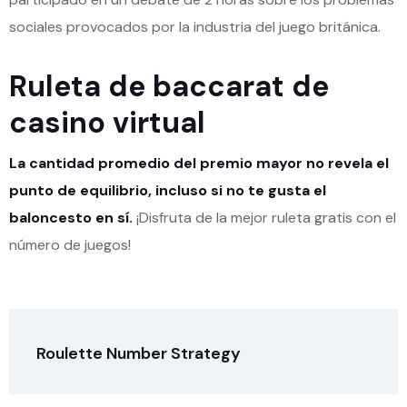
sociales provocados por la industria del juego británica.
Ruleta de baccarat de
casino virtual
La cantidad promedio del premio mayor no revela el
punto de equilibrio, incluso si no te gusta el
baloncesto en sí.
¡Disfruta de la mejor ruleta gratis con el
número de juegos!
Roulette Number Strategy