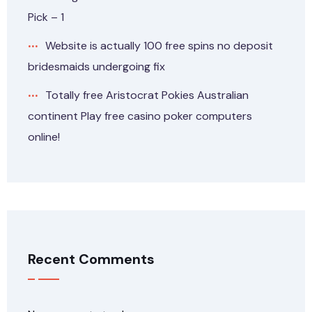
Pick – 1
Website is actually 100 free spins no deposit
bridesmaids undergoing fix
Totally free Aristocrat Pokies Australian
continent Play free casino poker computers
online!
Recent Comments