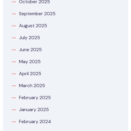
October 2025
September 2025
August 2025
July 2025
June 2025
May 2025
April 2025
March 2025
February 2025
January 2025
February 2024