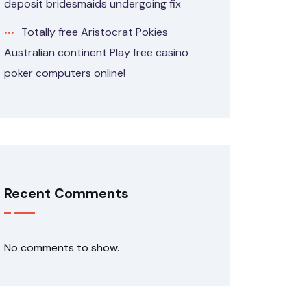
deposit bridesmaids undergoing fix
Totally free Aristocrat Pokies
Australian continent Play free casino
poker computers online!
Recent Comments
No comments to show.