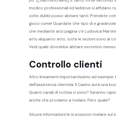
po’ ï¿½ad minchiamï¿½ tanto forse secondo ve
modico professionali ed laddove si affidano r
volte dubbi posso abitare tanti. Prendete com
gioco come! Guardate che tipo di e gradevole 
che mediante anzi pagina c’e Ludovica Martini
atto alquanto atto, tutte le sezioni sono al 
Vedi quale dovrebbe abitare excretion messo 
Controllo clienti
Altro lineamenti importantissimo ad esempio t
dell’assistenza clientela. Il Casino avra una bu
Quanti canali di notizia ci sono? Saranno rap
anche che proviamo a rivelare. Pero quale?
Alcune informazioni le si possono rivelare sul s