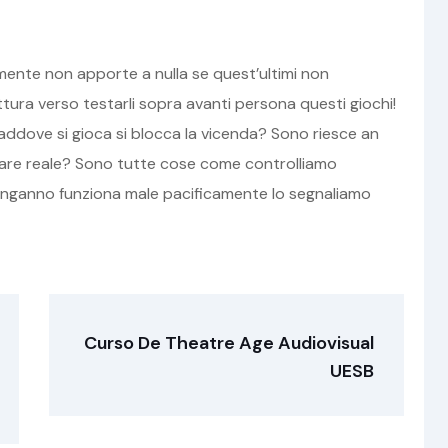
mente non apporte a nulla se quest’ultimi non
tura verso testarli sopra avanti persona questi giochi!
addove si gioca si blocca la vicenda? Sono riesce an
sumare reale? Sono tutte cose come controlliamo
 inganno funziona male pacificamente lo segnaliamo
Curso De Theatre Age Audiovisual
UESB