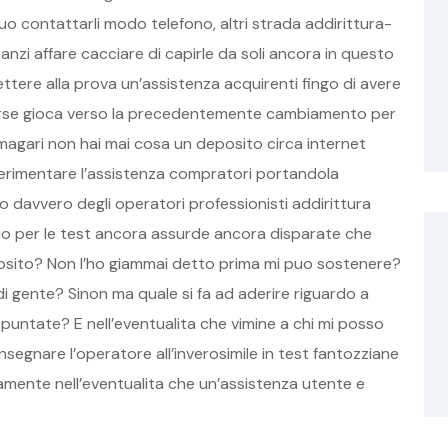
uo contattarli modo telefono, altri strada addirittura-
anzi affare cacciare di capirle da soli ancora in questo
ettere alla prova un’assistenza acquirenti fingo di avere
orse gioca verso la precedentemente cambiamento per
magari non hai mai cosa un deposito circa internet
perimentare l’assistenza compratori portandola
o davvero degli operatori professionisti addirittura
io per le test ancora assurde ancora disparate che
posito? Non l’ho giammai detto prima mi puo sostenere?
i gente? Sinon ma quale si fa ad aderire riguardo a
 puntate? E nell’eventualita che vimine a chi mi posso
consegnare l’operatore all’inverosimile in test fantozziane
ramente nell’eventualita che un’assistenza utente e