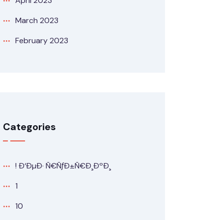
April 2023
March 2023
February 2023
Categories
! Ð‘ÐµÐ· Ñ€ÑƒÐ±Ñ€Ð¸ÐºÐ¸
1
10