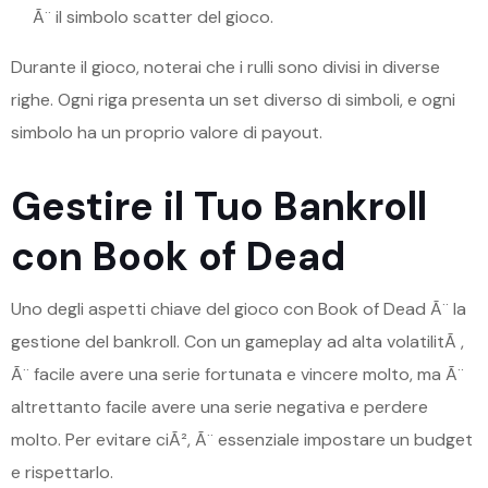
Ã¨ il simbolo scatter del gioco.
Durante il gioco, noterai che i rulli sono divisi in diverse
righe. Ogni riga presenta un set diverso di simboli, e ogni
simbolo ha un proprio valore di payout.
Gestire il Tuo Bankroll
con Book of Dead
Uno degli aspetti chiave del gioco con Book of Dead Ã¨ la
gestione del bankroll. Con un gameplay ad alta volatilitÃ ,
Ã¨ facile avere una serie fortunata e vincere molto, ma Ã¨
altrettanto facile avere una serie negativa e perdere
molto. Per evitare ciÃ², Ã¨ essenziale impostare un budget
e rispettarlo.