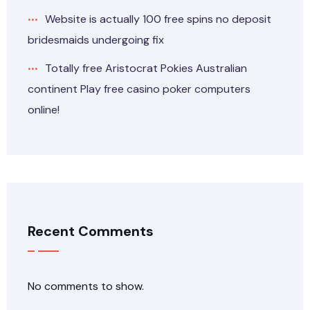
Website is actually 100 free spins no deposit
bridesmaids undergoing fix
Totally free Aristocrat Pokies Australian
continent Play free casino poker computers
online!
Recent Comments
No comments to show.