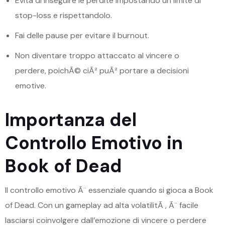
Evita di inseguire le perdite impostando un limite di
stop-loss e rispettandolo.
Fai delle pause per evitare il burnout.
Non diventare troppo attaccato al vincere o
perdere, poichÃ© ciÃ² puÃ² portare a decisioni
emotive.
Importanza del
Controllo Emotivo in
Book of Dead
Il controllo emotivo Ã¨ essenziale quando si gioca a Book
of Dead. Con un gameplay ad alta volatilitÃ , Ã¨ facile
lasciarsi coinvolgere dall’emozione di vincere o perdere