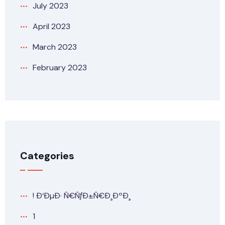
July 2023
April 2023
March 2023
February 2023
Categories
! Ð‘ÐµÐ· Ñ€ÑƒÐ±Ñ€Ð¸ÐºÐ¸
1