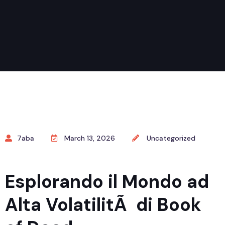
7aba
March 13, 2026
Uncategorized
Esplorando il Mondo ad
Alta VolatilitÃ di Book