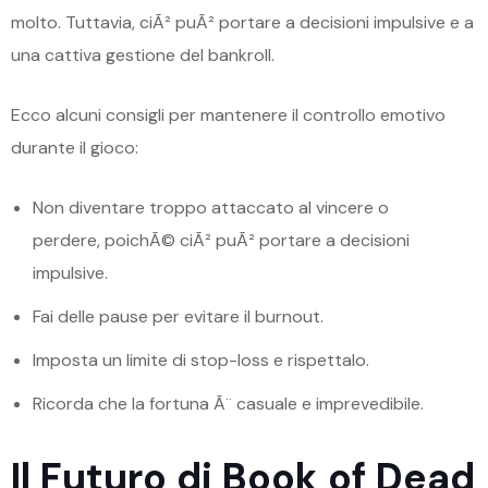
molto. Tuttavia, ciÃ² puÃ² portare a decisioni impulsive e a
una cattiva gestione del bankroll.
Ecco alcuni consigli per mantenere il controllo emotivo
durante il gioco:
Non diventare troppo attaccato al vincere o
perdere, poichÃ© ciÃ² puÃ² portare a decisioni
impulsive.
Fai delle pause per evitare il burnout.
Imposta un limite di stop-loss e rispettalo.
Ricorda che la fortuna Ã¨ casuale e imprevedibile.
Il Futuro di Book of Dead