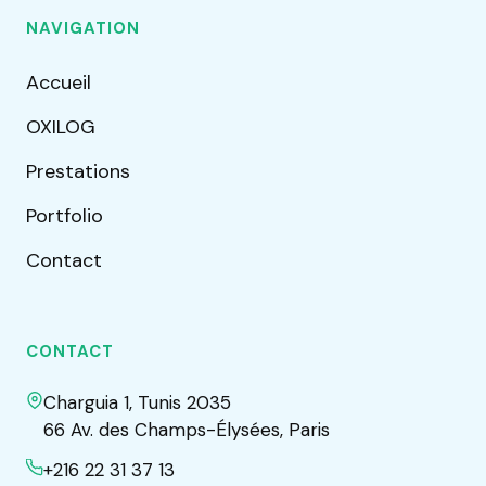
NAVIGATION
Accueil
OXILOG
Prestations
Portfolio
Contact
CONTACT
Charguia 1, Tunis 2035
66 Av. des Champs-Élysées, Paris
+216 22 31 37 13