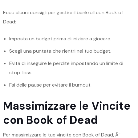
Ecco alcuni consigli per gestire il bankroll con Book of
Dead:
Imposta un budget prima di iniziare a giocare.
Scegli una puntata che rientri nel tuo budget.
Evita di inseguire le perdite impostando un limite di
stop-loss.
Fai delle pause per evitare il burnout.
Massimizzare le Vincite
con Book of Dead
Per massimizzare le tue vincite con Book of Dead, Ã¨