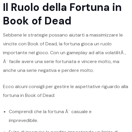
Il Ruolo della Fortuna in
Book of Dead
Sebbene le strategie possano aiutarti a massimizzare le
vincite con Book of Dead, la fortuna gioca un ruolo
importante nel gioco. Con un gameplay ad alta volatilitÃ ,
Ã¨ facile avere una serie fortunata e vincere molto, ma
anche una serie negativa e perdere molto.
Ecco alcuni consigli per gestire le aspettative riguardo alla
fortuna in Book of Dead:
Comprendi che la fortuna Ã¨ casuale e
imprevedibile.