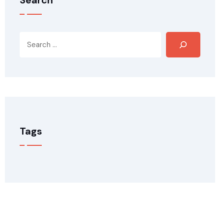
Search
Tags